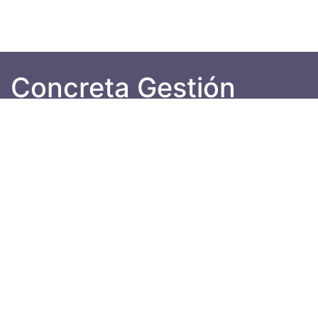
Concreta Gestión
Urbana
Líderes comprometidos trabajando por
ciudades renovadas y sostenibles.
Teléfono: +57 1 6917704
Dirección: Carrera 89 # 127 – 05 – T8 Apto
1004, Bogotá D.C.
juan.concreta@gmail.com
nidia.concreta@gmail.com