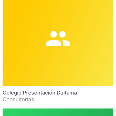
Colegio Presentación Duitama
Consultorías